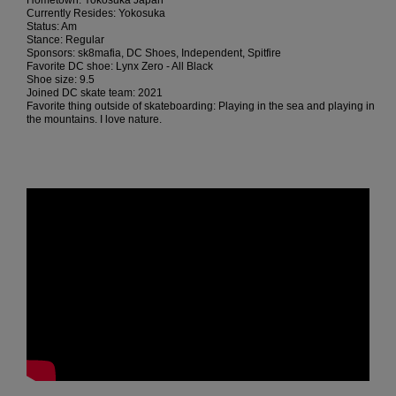
Hometown: Yokosuka Japan
Kontaktformular.
Currently Resides: Yokosuka
Status: Am
FAQ
Stance: Regular
ansehen
Sponsors: sk8mafia, DC Shoes, Independent, Spitfire
Favorite DC shoe: Lynx Zero - All Black
Shoe size: 9.5
Joined DC skate team: 2021
Favorite thing outside of skateboarding: Playing in the sea and playing in
the mountains. I love nature.